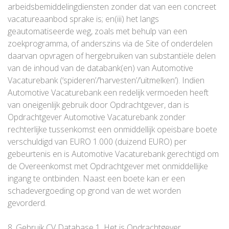
arbeidsbemiddelingdiensten zonder dat van een concreet
vacatureaanbod sprake is; en(iii) het langs
geautomatiseerde weg, zoals met behulp van een
zoekprogramma, of anderszins via de Site of onderdelen
daarvan opvragen of hergebruiken van substantiële delen
van de inhoud van de databank(en) van Automotive
Vacaturebank (‘spideren’/’harvesten’/’uitmelken’). Indien
Automotive Vacaturebank een redelijk vermoeden heeft
van oneigenlijk gebruik door Opdrachtgever, dan is
Opdrachtgever Automotive Vacaturebank zonder
rechterlijke tussenkomst een onmiddellijk opeisbare boete
verschuldigd van EURO 1.000 (duizend EURO) per
gebeurtenis en is Automotive Vacaturebank gerechtigd om
de Overeenkomst met Opdrachtgever met onmiddellijke
ingang te ontbinden. Naast een boete kan er een
schadevergoeding op grond van de wet worden
gevorderd.
8. Gebruik CV Database 1. Het is Opdrachtgever